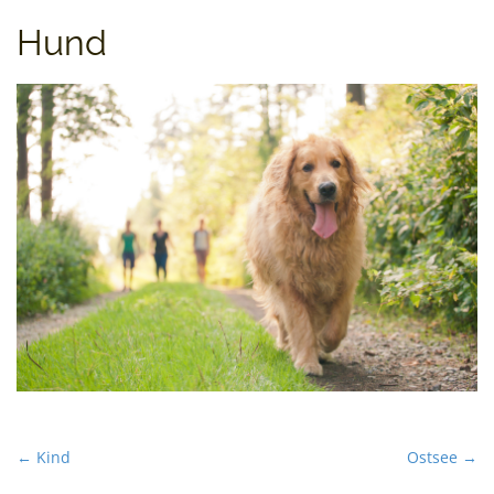
t
Hund
P
← Kind
Ostsee →
o