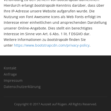
Hierdurch erlangt
bootstrapcdn
Kenntnis darüber, dass über
Ihre IP-Adresse unsere Website aufgerufen wurde. Die
Nutzung von Font Awesome Icons als Web Fonts erfolgt im
Interesse einer einheitlichen und ansprechenden Darstellung
unserer Online-Angebote. Dies stellt ein berechtigtes
Interesse im Sinne von Art. 6 Abs. 1 lit. f DSGVO dar.
Weitere Informationen zu
bootstrapcdn
finden Sie
unter
https://www.bootstrapcdn.com/privacy-policy
.
Kontakt
Anfrage
Impressum
Datenschutzerklärung
Copyright © 2017 Auszeit auf Rügen. All Rights Reserved.