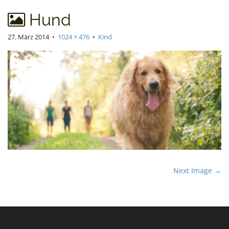
t
Hund
27. März 2014
•
1024 × 476
•
Kind
P
Next Image →
o
s
t
n