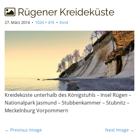
t
Rügener Kreideküste
27. März 2014
•
1024 × 476
•
Kind
Kreideküste unterhalb des Königstuhls – Insel Rügen –
Nationalpark Jasmund – Stubbenkammer – Stubnitz –
Meckelnburg Vorpommern
P
← Previous Image
Next Image →
o